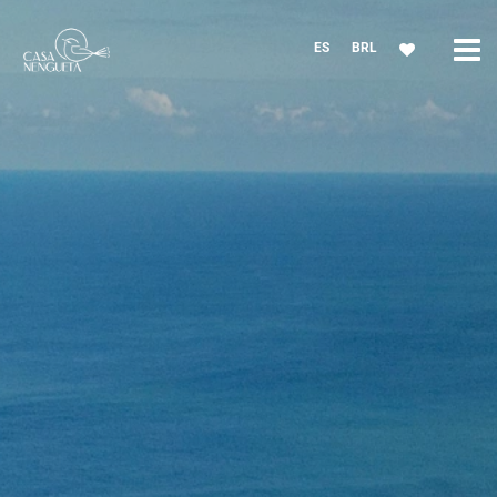
ES
BRL