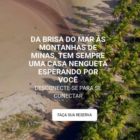
DA BRISA DO MAR ÀS
MONTANHAS DE
MINAS, TEM SEMPRE
UMA CASA NENGUETA
ESPERANDO POR
VOCÊ
DESCONECTE-SE PARA SE
CONECTAR
FAÇA SUA RESERVA